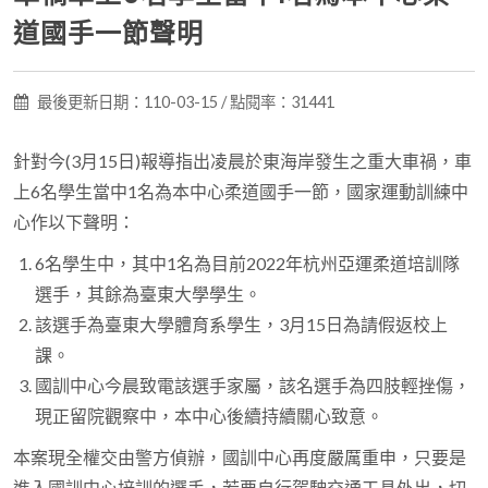
道國手一節聲明
最後更新日期：110-03-15 / 點閱率：31441
針對今(3月15日)報導指出凌晨於東海岸發生之重大車禍，車
上6名學生當中1名為本中心柔道國手一節，國家運動訓練中
心作以下聲明：
6名學生中，其中1名為目前2022年杭州亞運柔道培訓隊
選手，其餘為臺東大學學生。
該選手為臺東大學體育系學生，3月15日為請假返校上
課。
國訓中心今晨致電該選手家屬，該名選手為四肢輕挫傷，
現正留院觀察中，本中心後續持續關心致意。
本案現全權交由警方偵辦，國訓中心再度嚴厲重申，只要是
進入國訓中心培訓的選手，若要自行駕駛交通工具外出，切