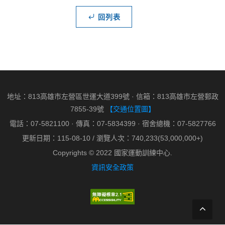
回列表
地址：813高雄市左營區世運大道399號 · 信箱：813高雄市左營郵政
7855-39號
【交通位置圖】
電話：07-5821100 · 傳真：07-5834399 · 宿舍總機：07-5827766
更新日期：115-08-10 / 瀏覽人次：740,233(53,000,000+)
Copyrights © 2022 國家運動訓練中心.
資訊安全政策
回