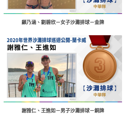
顧乃涵、劉碧欣－女子沙灘排球－金牌
謝雅仁、王進如－男子沙灘排球－銅牌