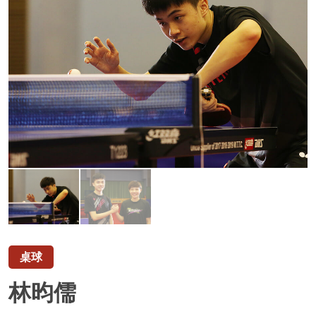
桌球
林昀儒