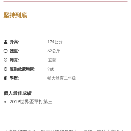
堅持到底
身高:
174公分
體重:
62公斤
籍貫:
宜蘭
運動啟蒙時間:
9歲
學歷:
輔大體育二年級
個人最佳成績
2019世界盃單打第三