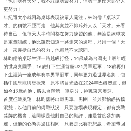
「也許我有天分，我不敢說我最努力，但我一定比大部分人
更努力！」
年紀還太小就因為桌球表現被眾人關注，林昀儒「桌球天
才」的稱號不脛而走，他其實並不排斥外人以「天才」來看
待自己，但每天大半時間都在努力練習的他，無論是練球或
是重量訓練，他比誰都知道一路走來的過程，只用一個「天
才」來囊括自己的努力，他顯然不太認同。
林昀儒的桌球生涯一路越級打怪，14歲成為台灣史上最年輕
的世桌賽國手，16歲打下生涯首座U21男單冠軍，18歲再打
下生涯第一座成年賽事男單冠軍，同年更力退世界名將，包
括中國馬龍與樊振東，原本將目光放在2024年巴黎奧運，但
如今19歲的他，將以台灣第一單身分，挑戰東京奧運。
首度征戰奧運，林昀儒將出戰男單、男團，並與鄭怡靜搭檔
混雙，以他目前的備戰狀況，只要臨場表現穩定，都有挑戰
獎牌的機會，這同樣是他對自己的期許，雖是首度參加奧
運，但他的心態與過往相同，只要是比賽都想贏，希望帶回