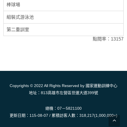
棒球場
組裝式游泳池
第二重訓室
點閱率：13157
Copyrights © 2022 All Rights Reserved by 國家運動訓練中心
地址：813高雄市左營區世運大道399號
總機：07－5821100
更新日期：115-08-07 / 累積訪客人數：318,217(1,000,000+)
回