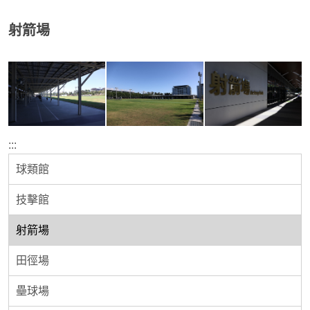
射箭場
:::
球類館
技擊館
射箭場
田徑場
壘球場