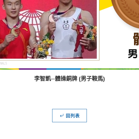
李智凱─體操銅牌 (男子鞍馬)
回列表