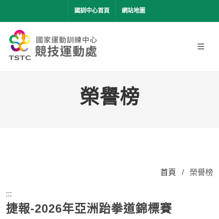
移到主要內容
國訓中心首頁
網站地圖
榮譽榜
首頁
/
榮譽榜
:::
捷報-2026年亞洲跆拳道錦標賽