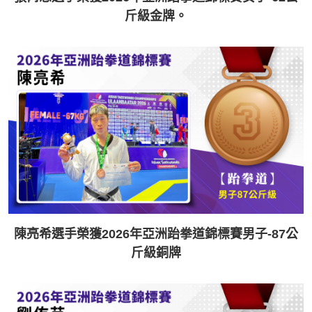
斤級金牌。
陳亮希選手榮獲2026年亞洲跆拳道錦標賽男子-87公
斤級銅牌