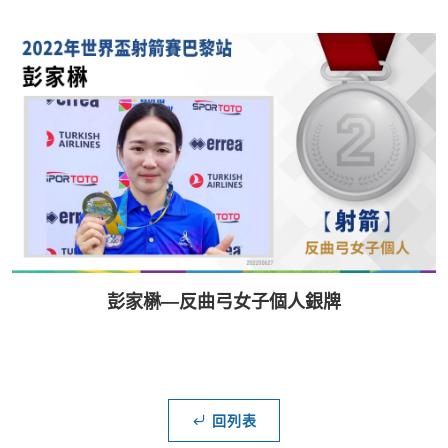
彭家楙—反曲弓女子個人銀牌
回列表