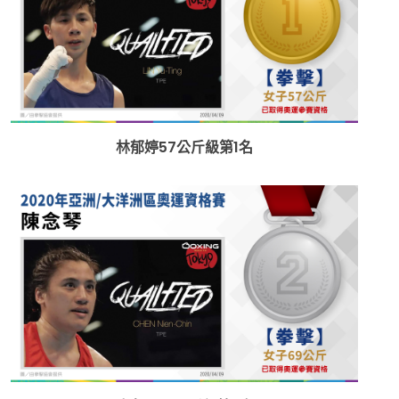
林郁婷57公斤級第1名