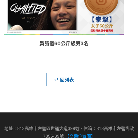
吳詩儀60公斤級第3名
回列表
地址：813高雄市左營區世運大道399號 · 信箱：813高雄市左營郵政
7855-39號
【交通位置圖】