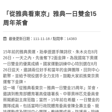
「從雅典看東京」雅典一日雙金15
周年茶會
最後更新日期：111-11-18 / 點閱率：14383
15年前的雅典奧運，跆拳道選手陳詩欣、朱木炎在8月
26日，一天之內，先後奪下2面金牌，為我國寫下奧運
一日雙金的優異成績。國家運動訓練中心特別選在8月
26日這天，邀請兩位好手和當年的金牌團隊，回到中心
歡聚，並給予現役選手全力支持，鼓勵大家前進東京奧
運奪下金牌。
這一場「從雅典看東京－雅典一日雙金15周年」茶會，
邀請到教育部體育署高俊雄署長、中華奧林匹克委員會
蔡賜爵副主席蒞臨；當然，15年前在希臘，一日雙金的
團隊成員，包括當時行政院體育委員會陳全壽主委、競
技運動處及國訓中心團隊、教練團成員、防護員、陪練