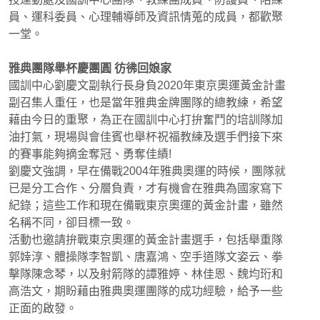
員、運科委員、心理輔導師及資訊情蒐的成員，都歡聚
一堂。
雅典團隊舉杯慶團圓 彷彿回娘家
國訓中心劉慶文副執行長身負2020年東京奧運黃金計畫
副召集人重任，也是當年雅典金牌團隊的總教練，希望
藉由今日的重聚，為正在國訓中心打拚奮鬥的培訓隊加
油打氣，現場與會佳賓也舉杯祝福教練及選手們接下來
的賽事能夠摘金奪冠、勇奪佳績!
劉慶文強調，早在備戰2004年雅典奧運的時候，團隊就
已是分工合作、分層負責，才有機會在雅典為國家寫下
紀錄；這些工作和現在備戰東京奧運的黃金計畫，雖然
名稱不同，卻目標一致。
活動也邀請拚戰東京奧運的黃金計畫選手，包括舉重隊
郭婞淳、體操隊李智凱、唐嘉鴻、空手道隊文姿云、拳
擊隊陳念琴，以及射箭隊的譚雅婷、林佳恩、魏均珩和
高浩文，期盼藉由雅典奧運團隊的成功經驗，給予一些
正面的啟發。