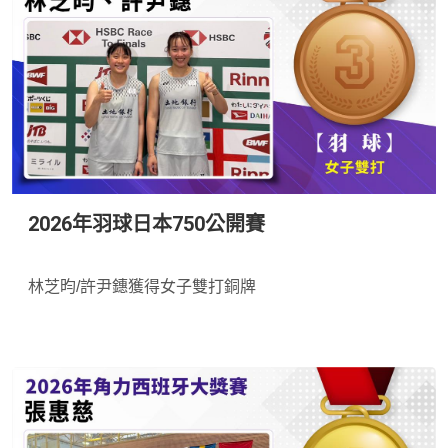
2026年羽球日本750公開賽
*
林芝昀/許尹鏸獲得女子雙打銅牌