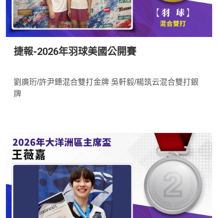
捷報-2026年羽球美國公開賽
*
劉廣珩/許尹鏸混合雙打金牌 吳軒毅/楊筑云混合雙打銀
牌