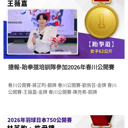
捷報-跆拳道培訓隊參加2026年春川公開賽
*
春川公開賽-蔣芷昀-銀牌 春川公開賽-劉侑芸-金牌 春川
公開賽-王薇嘉-金牌 春川公開賽-陳亮希-銅牌