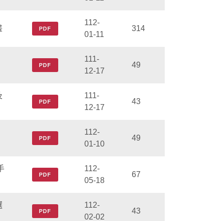
112-
畫
314
PDF
01-11
111-
49
PDF
12-17
及
111-
43
PDF
12-17
112-
49
PDF
01-10
手
112-
67
PDF
05-18
選
112-
43
PDF
02-02